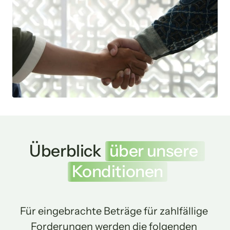
Überblick 
über 
unsere 
Konditionen
Für eingebrachte Beträge für zahlfällige 
Forderungen werden die folgenden 